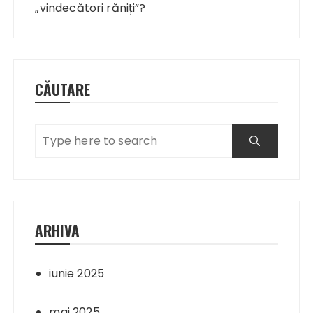
articole
„vindecători răniți”?
CĂUTARE
ARHIVA
iunie 2025
mai 2025