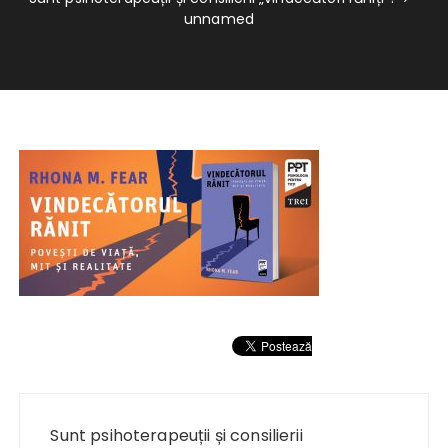
unnamed
Navigare
în
Sunt psihoterapeuții și consilierii