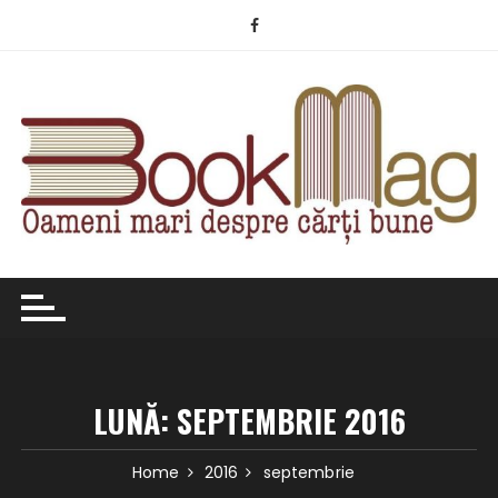
Skip
to
content
LUNĂ:
SEPTEMBRIE 2016
Home
2016
septembrie