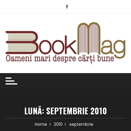
Skip
to
content
LUNĂ:
SEPTEMBRIE 2010
Home
2010
septembrie