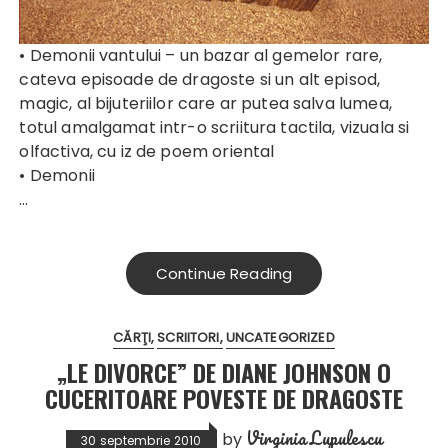
• Demonii vantului – un bazar al gemelor rare,
cateva episoade de dragoste si un alt episod,
magic, al bijuteriilor care ar putea salva lumea,
totul amalgamat intr-o scriitura tactila, vizuala si
olfactiva, cu iz de poem oriental
• Demonii
…
Continue Reading
CĂRŢI
SCRIITORI
UNCATEGORIZED
„LE DIVORCE” DE DIANE JOHNSON O
CUCERITOARE POVESTE DE DRAGOSTE
Virginia Lupulescu
by
30 septembrie 2010