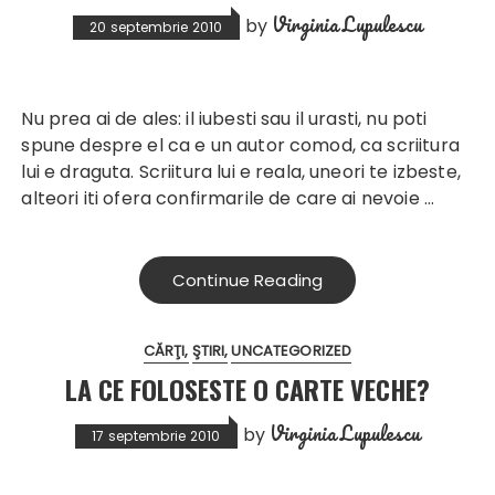
Virginia Lupulescu
by
20 septembrie 2010
Nu prea ai de ales: il iubesti sau il urasti, nu poti
spune despre el ca e un autor comod, ca scriitura
lui e draguta. Scriitura lui e reala, uneori te izbeste,
alteori iti ofera confirmarile de care ai nevoie …
Continue Reading
CĂRŢI
ŞTIRI
UNCATEGORIZED
LA CE FOLOSESTE O CARTE VECHE?
Virginia Lupulescu
by
17 septembrie 2010