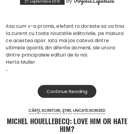
Virginia Lupulescu
by
27 septembrie 2010
Asa cum v-a promis, elefant.ro doreste sa va tina
la curent cu toate noutatile editoriale, pe masura
ce acestea apar. Iata mai jos cateva dintre
ultimele aparitii, din diferite domenii, ale unora
dintre principalele edituri de la noi.
Herta Muller
…
Continue Reading
CĂRŢI
SCRIITORI
ŞTIRI
UNCATEGORIZED
MICHEL HOUELLEBECQ: LOVE HIM OR HATE
HIM?