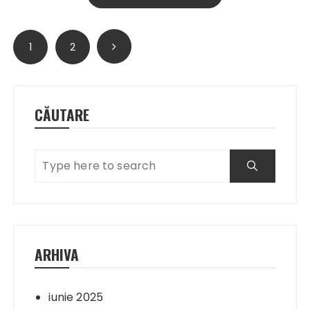
Paginație
1
2
articole
CĂUTARE
ARHIVA
iunie 2025