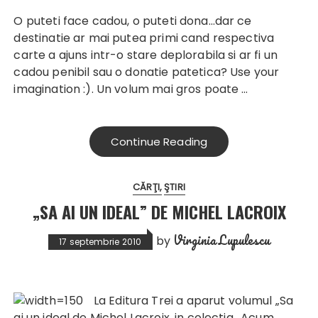
O puteti face cadou, o puteti dona…dar ce
destinatie ar mai putea primi cand respectiva
carte a ajuns intr-o stare deplorabila si ar fi un
cadou penibil sau o donatie patetica? Use your
imagination :). Un volum mai gros poate …
Continue Reading
CĂRŢI
ŞTIRI
„SA AI UN IDEAL” DE MICHEL LACROIX
Virginia Lupulescu
by
17 septembrie 2010
La Editura Trei a aparut volumul „Sa
ai un ideal de Michel Lacroix, in colectia „Acum