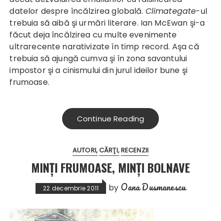
datelor despre încălzirea globală.
Climategate
-ul
trebuia să aibă şi urmări literare. Ian McEwan şi-a
făcut deja încălzirea cu multe evenimente
ultrarecente narativizate în timp record. Aşa că
trebuia să ajungă cumva şi în zona savantului
impostor şi a cinismului din jurul ideilor bune şi
frumoase.
Continue Reading
AUTORI
CĂRŢI
RECENZII
MINŢI FRUMOASE, MINŢI BOLNAVE
Oana Dusmanescu
by
22 decembrie 2011