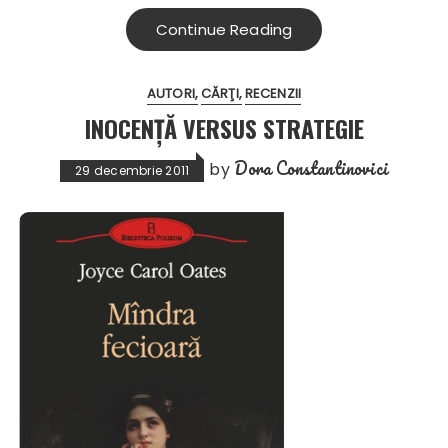
Continue Reading
AUTORI
CĂRŢI
RECENZII
INOCENŢĂ VERSUS STRATEGIE
Dora Constantinovici
by
29 decembrie 2011