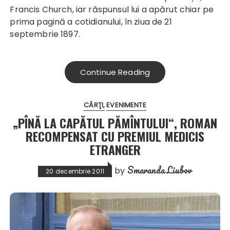
Francis Church, iar răspunsul lui a apărut chiar pe
prima pagină a cotidianului, în ziua de 21
septembrie 1897.
Continue Reading
CĂRŢI
EVENIMENTE
„PÎNĂ LA CAPĂTUL PĂMÎNTULUI“, ROMAN
RECOMPENSAT CU PREMIUL MEDICIS
ETRANGER
Smaranda Liubov
by
20 decembrie 2011