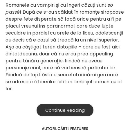
Romanele cu vampiri şi cu îngeri căzuţi sunt
so
passé
! După ce s-au scăldat în romanţe siropoase
despre fete disperate să facă orice pentru a fi pe
placul vreunui ins paranormal, care duce lupte
seculare în paralel cu orele de la liceu, adolescenţii
au decis că e cazul să treacă la un nivel superior.
Aşa au câştigat teren distopiile – care au fost aici
dintotdeauna, doar că nu erau prea appealing
pentru tânăra generaţie, fiindcă nu aveau
personaje cool, care să vorbească pe limba lor.
Fiindcă de fapt ăsta e secretul oricărui gen care
se adresează tinerilor cititori: limbajul comun cu al
lor.
Continue Reading
AUTORI
CĂRŢI
FEATURES