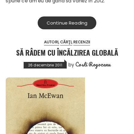
spune ce am eu de gând să vânez în 2012.
Continue Reading
AUTORI
CĂRŢI
RECENZII
SĂ RÂDEM CU ÎNCĂLZIREA GLOBALĂ
Costi Rogozanu
by
26 decembrie 2011