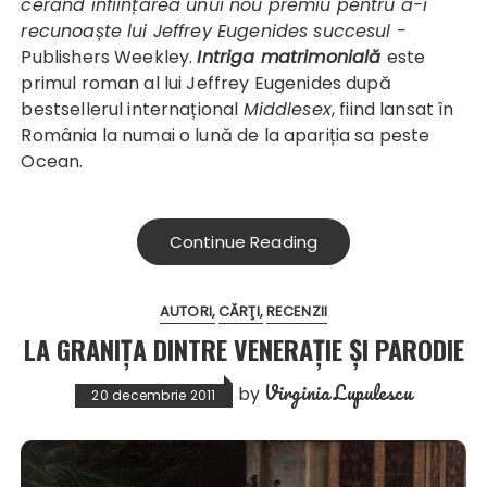
cerând inființarea unui nou premiu pentru a-i
recunoaște lui Jeffrey Eugenides succesul -
Publishers Weekley.
Intriga matrimonială
este
primul roman al lui Jeffrey Eugenides după
bestsellerul internațional
Middlesex
, fiind lansat în
România la numai o lună de la apariția sa peste
Ocean.
Continue Reading
AUTORI
CĂRŢI
RECENZII
LA GRANIŢA DINTRE VENERAŢIE ŞI PARODIE
Virginia Lupulescu
by
20 decembrie 2011