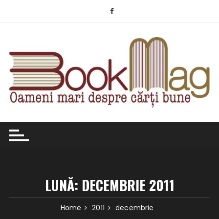
Skip
to
content
LUNĂ:
DECEMBRIE 2011
Home
2011
decembrie