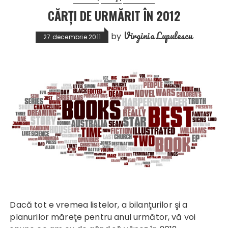
CĂRŢI DE URMĂRIT ÎN 2012
Virginia Lupulescu
by
27 decembrie 2011
Dacă tot e vremea listelor, a bilanţurilor şi a
planurilor măreţe pentru anul următor, vă voi