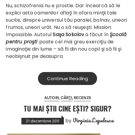
Nu, schizofrenia nu e prostie. Dar încearcă să le
explici asta oamenilor aflaţi în afara minţii tale
sucite, dinspre universul tău paralel, bolnav, uneori
frumos, uneori urât. Nu o să reuşeşti. Mission:
Impossible. Autorul
Saşa Sokolov
a făcut în
Şcoală
pentru proşti
poate cel mai greu exerciţiu de
imaginaţie din lume – să fii din nou copil şi să fii şi
neobişnuit pe deasupra.
Continue Reading
AUTORI
CĂRŢI
RECENZII
TU MAI ȘTII CINE EȘTI? SIGUR?
Virginia Lupulescu
by
21 decembrie 2011