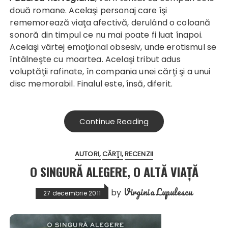
două romane. Acelaşi personaj care îşi
rememorează viaţa afectivă, derulând o coloană
sonoră din timpul ce nu mai poate fi luat înapoi.
Acelaşi vârtej emoţional obsesiv, unde erotismul se
întâlneşte cu moartea. Acelaşi tribut adus
voluptăţii rafinate, în compania unei cărţi şi a unui
disc memorabil. Finalul este, însă, diferit.
Continue Reading
AUTORI
CĂRŢI
RECENZII
O SINGURĂ ALEGERE, O ALTĂ VIAŢĂ
Virginia Lupulescu
by
27 decembrie 2011