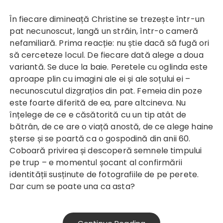
În fiecare dimineață Christine se trezește într-un
pat necunoscut, langă un străin, într-o cameră
nefamiliară. Prima reacție: nu știe dacă să fugă ori
să cerceteze locul. De fiecare dată alege a doua
variantă. Se duce la baie. Peretele cu oglinda este
aproape plin cu imagini ale ei și ale soțului ei –
necunoscutul dizgrațios din pat. Femeia din poze
este foarte diferită de ea, pare altcineva. Nu
înțelege de ce e căsătorită cu un tip atât de
bătrân, de ce are o viață anostă, de ce alege haine
șterse și se poartă ca o gospodină din anii 60.
Coboară privirea și descoperă semnele timpului
pe trup – e momentul șocant al confirmării
identității susținute de fotografiile de pe perete.
Dar cum se poate una ca asta?