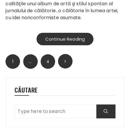
calităţile unui album de artă şi stilul spontan al
jurnalului de călătorie…o călătorie în lumea artei,
cu idei nonconformiste asumate.
Continue Reading
Paginație
1
…
4
articole
CĂUTARE