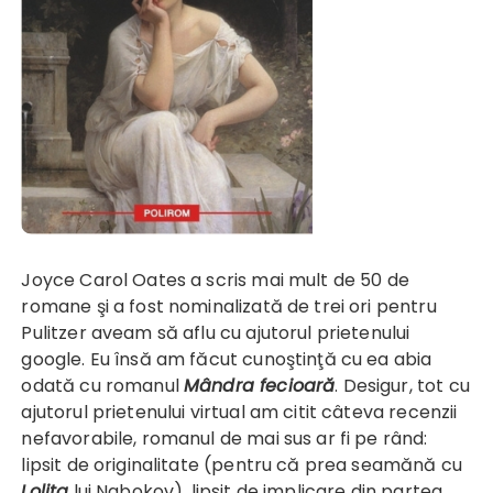
Joyce Carol Oates
a scris mai mult de 50 de
romane şi a fost nominalizată de trei ori pentru
Pulitzer aveam să aflu cu ajutorul prietenului
google. Eu însă am făcut cunoştinţă cu ea abia
odată cu romanul
Mândra fecioară
. Desigur, tot cu
ajutorul prietenului virtual am citit câteva recenzii
nefavorabile, romanul de mai sus ar fi pe rând:
lipsit de originalitate (pentru că prea seamănă cu
Lolita
lui Nabokov), lipsit de implicare din partea