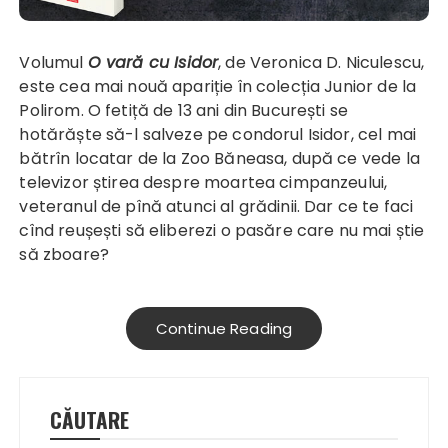
Volumul
O vară cu Isidor
, de Veronica D. Niculescu,
este cea mai nouă apariție în colecția Junior de la
Polirom. O fetiță de 13 ani din București se
hotărăște să-l salveze pe condorul Isidor, cel mai
bătrîn locatar de la Zoo Băneasa, după ce vede la
televizor știrea despre moartea cimpanzeului,
veteranul de pînă atunci al grădinii. Dar ce te faci
cînd reușești să eliberezi o pasăre care nu mai știe
să zboare?
Continue Reading
CĂUTARE