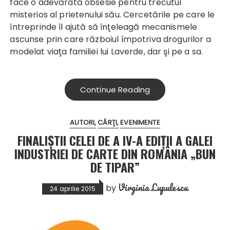
face o adevărată obsesie pentru trecutul
misterios al prietenului său. Cercetările pe care le
întreprinde îl ajută să înţeleagă mecanismele
ascunse prin care războiul împotriva drogurilor a
modelat viaţa familiei lui Laverde, dar şi pe a sa.
Continue Reading
AUTORI
CĂRŢI
EVENIMENTE
FINALIȘTII CELEI DE A IV-A EDIȚII A GALEI
INDUSTRIEI DE CARTE DIN ROMÂNIA „BUN
DE TIPAR”
Virginia Lupulescu
by
24 aprilie 2015