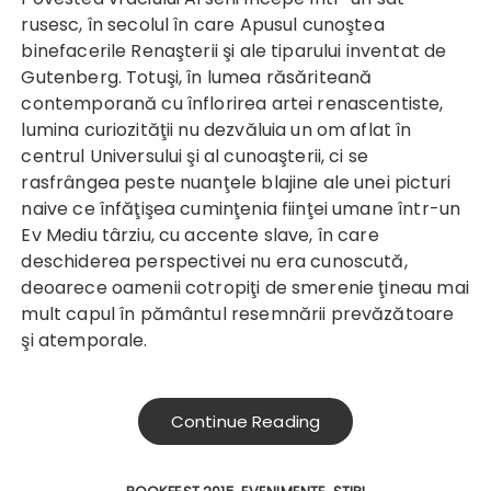
rusesc, în secolul în care Apusul cunoştea
binefacerile Renaşterii şi ale tiparului inventat de
Gutenberg. Totuşi, în lumea răsăriteană
contemporană cu înflorirea artei renascentiste,
lumina curiozităţii nu dezvăluia un om aflat în
centrul Universului şi al cunoaşterii, ci se
rasfrângea peste nuanţele blajine ale unei picturi
naive ce înfăţişea cuminţenia fiinţei umane într-un
Ev Mediu târziu, cu accente slave, în care
deschiderea perspectivei nu era cunoscută,
deoarece oamenii cotropiţi de smerenie ţineau mai
mult capul în pământul resemnării prevăzătoare
şi atemporale.
Continue Reading