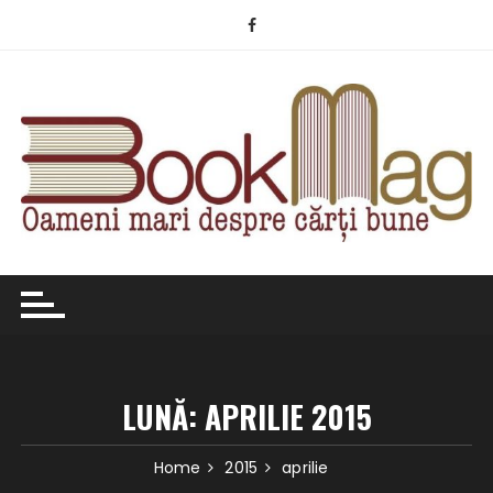
Skip
to
content
LUNĂ:
APRILIE 2015
Home
2015
aprilie