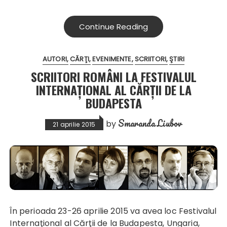
Continue Reading
AUTORI
CĂRŢI
EVENIMENTE
SCRIITORI
ŞTIRI
SCRIITORI ROMÂNI LA FESTIVALUL
INTERNAȚIONAL AL CĂRȚII DE LA
BUDAPESTA
Smaranda Liubov
by
21 aprilie 2015
În perioada 23-26 aprilie 2015 va avea loc Festivalul
Internaţional al Cărţii de la Budapesta, Ungaria,