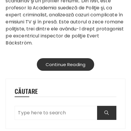
scandinav şi un profiler renumit. Din 1991, este
profesor la Academia suedeză de Poliţie şi, ca
expert criminalist, analizează cazuri complicate în
emisiuni TV şi în presă. Este autorul a zece romane
poliţiste, trei dintre ele avându-l drept protagonist
pe excentricul inspector de poliţie Evert
Bäckström.
Continue Reading
CĂUTARE