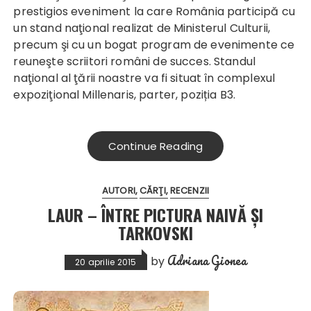
prestigios eveniment la care România participă cu
un stand naţional realizat de Ministerul Culturii,
precum şi cu un bogat program de evenimente ce
reuneşte scriitori români de succes. Standul
naţional al ţării noastre va fi situat în complexul
expoziţional Millenaris, parter, poziția B3.
Continue Reading
AUTORI
CĂRŢI
RECENZII
LAUR – ÎNTRE PICTURA NAIVĂ ȘI
TARKOVSKI
Adriana Gionea
by
20 aprilie 2015