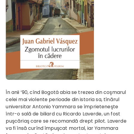
În anii ’90, cînd Bogotá abia se trezea din coşmarul
celei mai violente perioade din istoria sa, tînărul
universitar Antonio Yammara se împrieteneşte
într-o sală de biliard cu Ricardo Laverde, un fost
puşcăriaş care se recomandă drept pilot. Laverde
va fi însă curînd împuşcat mortal, iar Yammara