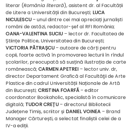
literar (
România literară
), asistent dr. al Facultății
de Litere a Universității din București;
LUCA
NICULESCU
– unul dintre cei mai apreciați jurnaliști
români de astăzi, redactor-șef al RFI România;
OANA-VALENTINA SUCIU
– lector dr. Facultatea de
Științe Politice, Universitatea din București;
VICTORIA PĂTRAȘCU
– autoare de cărți pentru
copii, foarte activă în promovarea lecturii în rîndul
școlarilor, preocupată să susțină ilustrația de carte
românească;
CARMEN APETREI
– lector univ. dr,
director Departament Grafică al Facultăţii de Arte
Plastice din cadrul Universității Naționale de Artă
din București;
CRISTINA FOARFĂ
– editor
coordonator Bookaholic, specialistă în comunicare
digitală;
TUDOR CREȚU
– directorul Bibliotecii
Județene Timiș, scriitor și
DANIEL VOINEA
– Brand
Manager Cărturești, a selectat finaliștii celei de a
IV-a ediții.