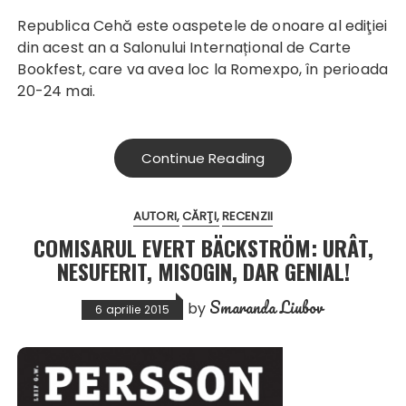
Republica Cehă este oaspetele de onoare al ediţiei
din acest an a Salonului Internațional de Carte
Bookfest, care va avea loc la Romexpo, în perioada
20-24 mai.
Continue Reading
AUTORI
CĂRŢI
RECENZII
COMISARUL EVERT BÄCKSTRÖM: URÂT,
NESUFERIT, MISOGIN, DAR GENIAL!
Smaranda Liubov
by
6 aprilie 2015