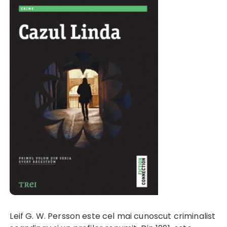
Leif G. W. Persson este cel mai cunoscut criminalist