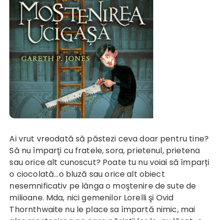
Ai vrut vreodată să păstezi ceva doar pentru tine?
Să nu împarţi cu fratele, sora, prietenul, prietena
sau orice alt cunoscut? Poate tu nu voiai să împarți
o ciocolată...o bluză sau orice alt obiect
nesemnificativ pe lânga o moştenire de sute de
milioane. Mda, nici gemenilor Lorelli şi Ovid
Thornthwaite nu le place sa împartă nimic, mai