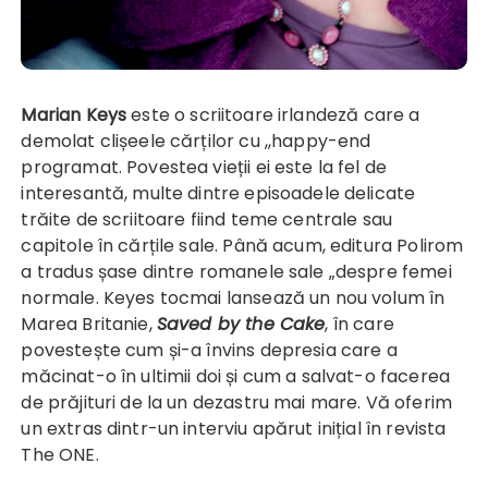
Marian Keys
este o scriitoare irlandeză care a
demolat clișeele cărților cu ,,happy-end
programat. Povestea vieții ei este la fel de
interesantă, multe dintre episoadele delicate
trăite de scriitoare fiind teme centrale sau
capitole în cărțile sale. Până acum, editura Polirom
a tradus șase dintre romanele sale „despre femei
normale. Keyes tocmai lansează un nou volum în
Marea Britanie,
Saved by the Cake
, în care
povestește cum și-a învins depresia care a
măcinat-o în ultimii doi și cum a salvat-o facerea
de prăjituri de la un dezastru mai mare. Vă oferim
un extras dintr-un interviu apărut inițial în revista
The ONE.