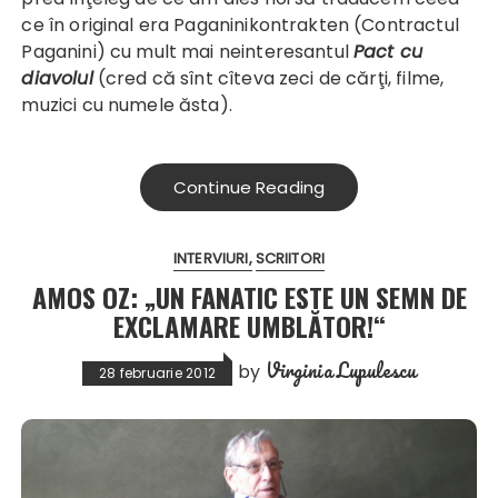
ce în original era Paganinikontrakten (Contractul
Paganini) cu mult mai neinteresantul
Pact cu
diavolul
(cred că sînt cîteva zeci de cărţi, filme,
muzici cu numele ăsta).
Continue Reading
INTERVIURI
SCRIITORI
AMOS OZ: „UN FANATIC ESTE UN SEMN DE
EXCLAMARE UMBLĂTOR!“
Virginia Lupulescu
by
28 februarie 2012