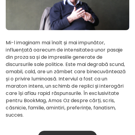
Mi-l imaginam mai înalt și mai impunător,
influențată oarecum de intensitatea unor pasaje
din proza sa și de impresiile generate de
discursurile sale politice. Este mai degrabă scund,
amabil, cald, are un zâmbet care binecuvântează
și o privire luminoasă. Interviul a fost ca un
maraton intens, un schimb de replici și interogări
care își aflau rapid răspunsurile. În exclusivitate
pentru BookMag,
Amos Oz
despre cărți, scris,
căsnicie, familie, amintiri, preferințe, fanatism,
succes.