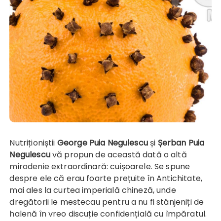
Nutriționiștii
George Puia Negulescu
și
Șerban Puia
Negulescu
vă propun de această dată o altă
mirodenie extraordinară: cuișoarele. Se spune
despre ele că erau foarte prețuite în Antichitate,
mai ales la curtea imperială chineză, unde
dregătorii le mestecau pentru a nu fi stânjeniți de
halenă în vreo discuție confidențială cu împăratul.