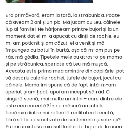
Era primăvară, eram la țară, la străbunica. Poate
că aveam 2 ani și un pic. Mă jucam cu Leu, câinele
lup al familiei. Ne hârjoneam printre bujori și la un
moment dat el m-a apucat cu dinții de rochie, eu
m-am poticnit și am căzut; el a venit și mă
împungea cu botul în burtă, așa că m-am pus pe
râs, mă gâdila. Țipetele mele au atras-o pe mama
și pe străbunica, speriate că Leu mă mușcă.
Aceasta este prima mea amintire din copilărie: pot
să descriu culorile rochiei, tufele de bujori, jocul cu
câinele. Mama îmi spune că de fapt întâi m-am
speriat și am țipat, apoi am început să râd. O
singură scenă, mai multe amintiri – care dintre ele
este cea corectă? În ce măsură amintirile
fiecăruia dintre noi reflectă realitatea trecută,
fără să fie cosmetizate de sentimente și senzații?
Eu îmi amintesc mirosul florilor de bujor de la acea