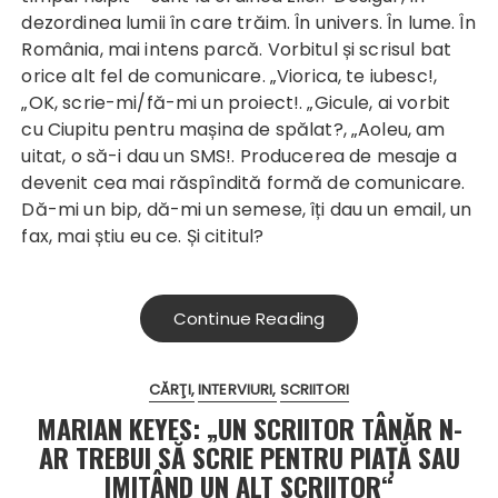
dezordinea lumii în care trăim. În univers. În lume. În
România, mai intens parcă. Vorbitul și scrisul bat
orice alt fel de comunicare. „Viorica, te iubesc!,
„OK, scrie-mi/fă-mi un proiect!. „Gicule, ai vorbit
cu Ciupitu pentru mașina de spălat?, „Aoleu, am
uitat, o să-i dau un SMS!. Producerea de mesaje a
devenit cea mai răspîndită formă de comunicare.
Dă-mi un bip, dă-mi un semese, îți dau un email, un
fax, mai știu eu ce. Și cititul?
Continue Reading
CĂRŢI
INTERVIURI
SCRIITORI
MARIAN KEYES: „UN SCRIITOR TÂNĂR N-
AR TREBUI SĂ SCRIE PENTRU PIAȚĂ SAU
IMITÂND UN ALT SCRIITOR“