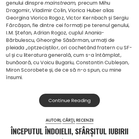
genului dinspre
mainstream,
precum Mihu
Dragomir, Vladimir Colin, Viorica Huber alias
Georgina Viorica Rogoz, Victor Kernbach și Sergiu
Fărcășan, fie dintre cei formați pe terenul genului,
I.M. Ștefan, Adrian Rogoz, cuplul Anania-
Bărbulescu, Gheorghe Săsărman, urmați de
pleiada „optzeciștilor, ori cochetând fratern cu SF-
ul și cu literatura generală, cum s-a întâmplat,
bunăoară, cu Voicu Bugariu, Constantin Cubleșan,
Miron Scorobete și, de ce să n-o spun, cu mine
însumi.
Continue Reading
AUTORI
CĂRŢI
RECENZII
ÎNCEPUTUL ÎNDOIELII, SFÂRŞITUL IUBIRII