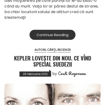
ales moştenirea pe care părinții lor le-au lăsat-o
când au murit. Viaţa lor ar părea destul de stranie,
ba chiar locuitorii satului de alături cred că sunt
blestemaţi!
Continue Reading
AUTORI
CĂRŢI
RECENZII
KEPLER LOVEŞTE DIN NOU. CE VÎND
SPECIAL SUEDEZII
Costi Rogozanu
by
29 februarie 2012