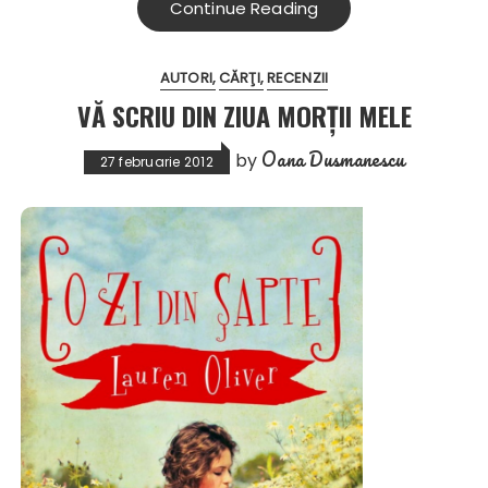
Continue Reading
AUTORI
CĂRŢI
RECENZII
VĂ SCRIU DIN ZIUA MORŢII MELE
Oana Dusmanescu
by
27 februarie 2012