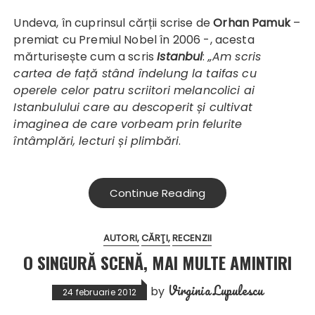
Undeva, în cuprinsul cărții scrise de
Orhan Pamuk
–
premiat cu Premiul Nobel în 2006 -, acesta
mărturisește cum a scris
Istanbul
:
„Am scris
cartea de față stând îndelung la taifas cu
operele celor patru scriitori melancolici ai
Istanbulului care au descoperit și cultivat
imaginea de care vorbeam prin felurite
întâmplări, lecturi și plimbări
.
Continue Reading
AUTORI
CĂRŢI
RECENZII
O SINGURĂ SCENĂ, MAI MULTE AMINTIRI
Virginia Lupulescu
by
24 februarie 2012