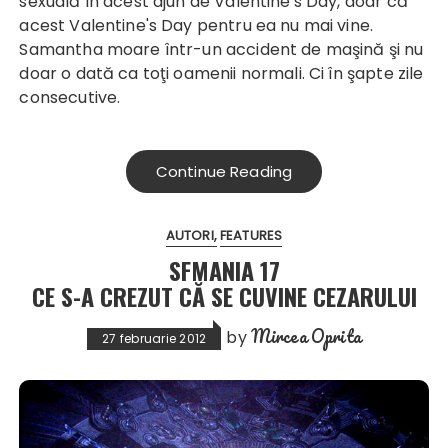
sexuală în acest ajun de Valentine's Day, doar că
acest Valentine's Day pentru ea nu mai vine.
Samantha moare într-un accident de maşină şi nu
doar o dată ca toţi oamenii normali. Ci în şapte zile
consecutive.
Continue Reading
AUTORI
FEATURES
SFMANIA 17
CE S-A CREZUT CĂ SE CUVINE CEZARULUI
Mircea Oprita
by
27 februarie 2012