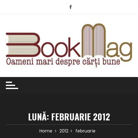
Skip
to
content
LUNĂ:
FEBRUARIE 2012
Home
2012
februarie