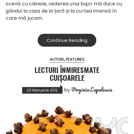
scenă cu câinele, vederea unui bujor mă duce cu
gândul la casa de la țară și la curtea imensă în
care mă jucam.
Continue Reading
AUTORI
FEATURES
LECTURI ÎNMIRESMATE
CUIȘOARELE
Virginia Lupulescu
by
23 februarie 2012