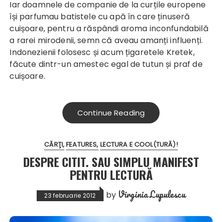
Iar doamnele de companie de la curțile europene
își parfumau batistele cu apă în care ținuseră
cuișoare, pentru a răspândi aroma inconfundabilă
a rarei mirodenii, semn că aveau amanți influenți.
Indonezienii folosesc și acum țigaretele Kretek,
făcute dintr-un amestec egal de tutun și praf de
cuișoare.
Continue Reading
CĂRŢI
FEATURES
LECTURA E COOL(TURĂ)!
DESPRE CITIT. SAU SIMPLU MANIFEST
PENTRU LECTURĂ
Virginia Lupulescu
by
23 februarie 2012