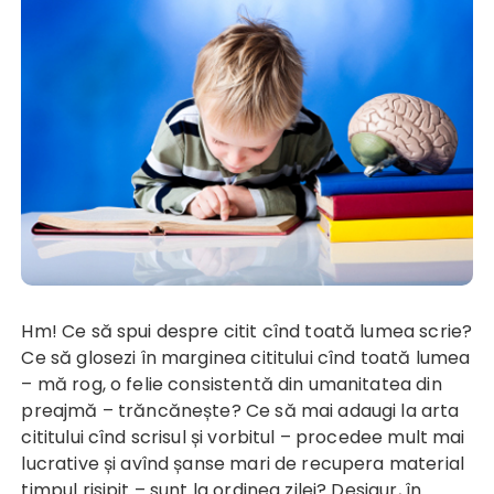
Hm! Ce să spui despre citit cînd toată lumea scrie?
Ce să glosezi în marginea cititului cînd toată lumea
– mă rog, o felie consistentă din umanitatea din
preajmă – trăncănește? Ce să mai adaugi la arta
cititului cînd scrisul și vorbitul – procedee mult mai
lucrative și avînd șanse mari de recupera material
timpul risipit – sunt la ordinea zilei? Desigur, în