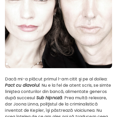
Dacă mi-a plăcut
primul
l-am citit şi pe al doilea:
Pact cu diavolul
.
Nu e la fel de atent scris, se simte
liniştea conturilor din bancă, alimentate generos
după succesul
Sub hipnoză
. Prea multă relexare,
dar Joona Linna, poliţistul de la criminalistică
inventat de Kepler, îşi păstrează vioiciunea. Nu
prea înţeleg de ce am ales noi să traducem ceea