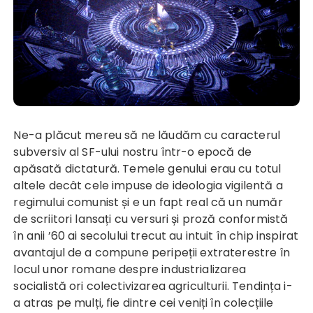
Ne-a plăcut mereu să ne lăudăm cu caracterul
subversiv al SF-ului nostru într-o epocă de
apăsată dictatură. Temele genului erau cu totul
altele decât cele impuse de ideologia vigilentă a
regimului comunist și e un fapt real că un număr
de scriitori lansați cu versuri și proză conformistă
în anii ’60 ai secolului trecut au intuit în chip inspirat
avantajul de a compune peripeții extraterestre în
locul unor romane despre industrializarea
socialistă ori colectivizarea agriculturii. Tendința i-
a atras pe mulți, fie dintre cei veniți în colecțiile