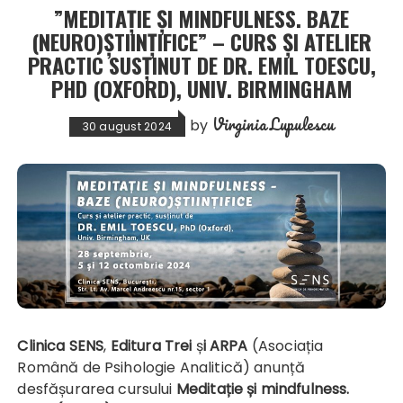
”MEDITAȚIE ȘI MINDFULNESS. BAZE
(NEURO)ȘTIINȚIFICE” – CURS ȘI ATELIER
PRACTIC SUSȚINUT DE DR. EMIL TOESCU,
PHD (OXFORD), UNIV. BIRMINGHAM
Virginia Lupulescu
by
30 august 2024
Clinica SENS
,
Editura Trei
ș
i ARPA
(Asociația
Română de Psihologie Analitică) anunță
desfășurarea cursului
Meditație și mindfulness.