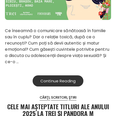
Ce înseamnă o comunicare sănătoasă în familie
sau în cuplu? Dar o relație toxică, după ce o
recunoști? Cum poți să devii autentic și matur
emoțional? Cum găsești cuvintele potrivite pentru
a discuta cu adolescenții despre viața sexuală? Și
ce-o …
Continue Reading
CĂRŢI
SCRIITORI
ŞTIRI
CELE MAI AȘTEPTATE TITLURI ALE ANULUI
2025 LA TREI ȘI PANDORA M