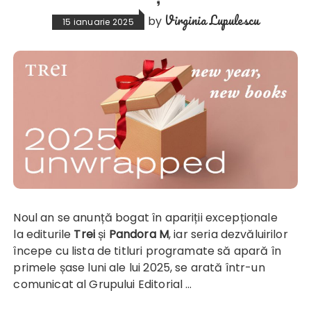
Virginia Lupulescu
by
15 ianuarie 2025
Noul an se anunță bogat în apariții excepționale
la editurile
Trei
și
Pandora M
, iar seria dezvăluirilor
începe cu lista de titluri programate să apară în
primele șase luni ale lui 2025, se arată într-un
comunicat al Grupului Editorial …