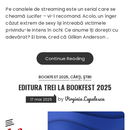
Pe canalele de streaming este un serial care se
cheamă Lucifer – vi-l recomand. Acolo, un înger
căzut extrem de sexy își întreabă victimele
privindu-le intens în ochi: Ce anume îți dorești cu
adevărat? Ei bine, cred că Gillian Anderson …
Continue Reading
BOOKFEST 2025
CĂRŢI
ŞTIRI
EDITURA TREI LA BOOKFEST 2025
Virginia Lupulescu
by
17 mai 2025