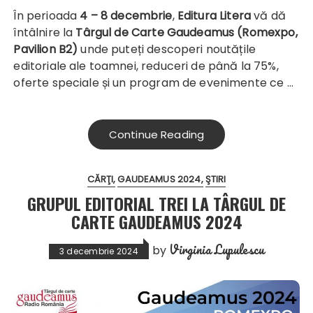
În perioada
4 – 8 decembrie
,
Editura Litera
vă dă
întâlnire la
Târgul de Carte Gaudeamus (Romexpo,
Pavilion B2)
unde puteți descoperi noutățile
editoriale ale toamnei, reduceri de până la 75%,
oferte speciale și un program de evenimente ce …
Continue Reading
CĂRŢI
GAUDEAMUS 2024
ŞTIRI
GRUPUL EDITORIAL TREI LA TÂRGUL DE
CARTE GAUDEAMUS 2024
Virginia Lupulescu
by
3 decembrie 2024