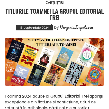
CĂRŢI
ŞTIRI
TITLURILE TOAMNEI LA GRUPUL EDITORIAL
TREI
Virginia Lupulescu
by
18 septembrie 2024
Toamna 2024 aduce la
Grupul Editorial Trei
apariții
excepționale din ficțiune și nonficțiune, titluri de
referință în psihologie, cărți noi ale autorilor