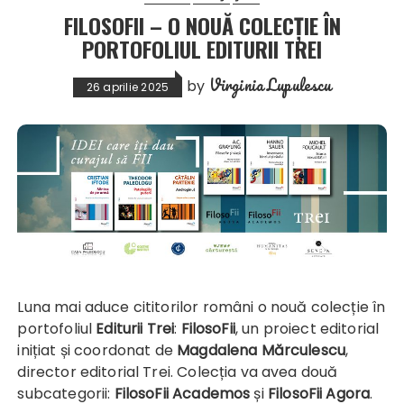
FILOSOFII – O NOUĂ COLECȚIE ÎN
PORTOFOLIUL EDITURII TREI
Virginia Lupulescu
by
26 aprilie 2025
Luna mai aduce cititorilor români o nouă colecție în
portofoliul
Editurii Trei
:
FilosoFii
, un proiect editorial
inițiat și coordonat de
Magdalena Mărculescu
,
director editorial Trei. Colecția va avea două
subcategorii:
FilosoFii Academos
și
FilosoFii Agora
.