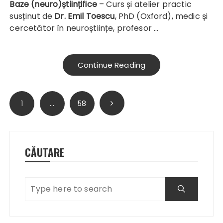
Baze (neuro)științifice
– Curs și atelier practic
susținut de
Dr. Emil Toescu
, PhD (Oxford), medic și
cercetător în neuroștiințe, profesor …
Continue Reading
Paginație
1
…
58
articole
CĂUTARE