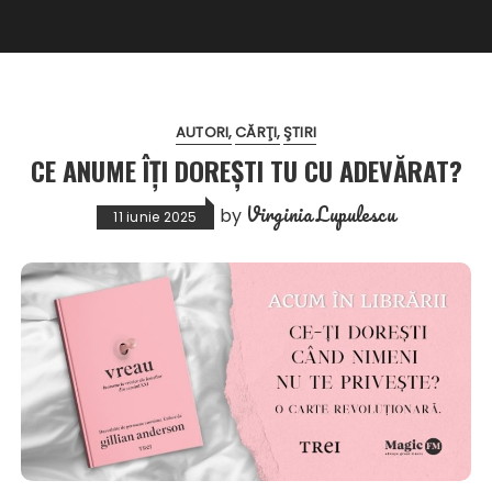
AUTORI
CĂRŢI
ŞTIRI
CE ANUME ÎȚI DOREȘTI TU CU ADEVĂRAT?
Virginia Lupulescu
by
11 iunie 2025