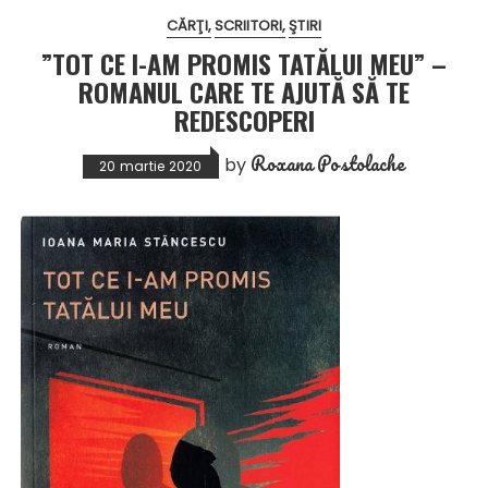
CĂRŢI
SCRIITORI
ŞTIRI
”TOT CE I-AM PROMIS TATĂLUI MEU” –
ROMANUL CARE TE AJUTĂ SĂ TE
REDESCOPERI
Roxana Postolache
by
20 martie 2020