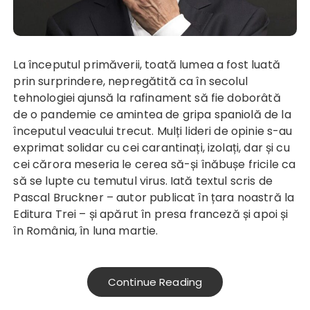
La începutul primăverii, toată lumea a fost luată
prin surprindere, nepregătită ca în secolul
tehnologiei ajunsă la rafinament să fie doborâtă
de o pandemie ce amintea de gripa spaniolă de la
începutul veacului trecut. Mulți lideri de opinie s-au
exprimat solidar cu cei carantinați, izolați, dar și cu
cei cărora meseria le cerea să-și înăbușe fricile ca
să se lupte cu temutul virus. Iată textul scris de
Pascal Bruckner – autor publicat în țara noastră la
Editura Trei – și apărut în presa franceză și apoi și
în România, în luna martie.
Continue Reading