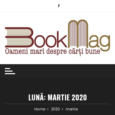
Skip
to
content
LUNĂ:
MARTIE 2020
Home
2020
martie