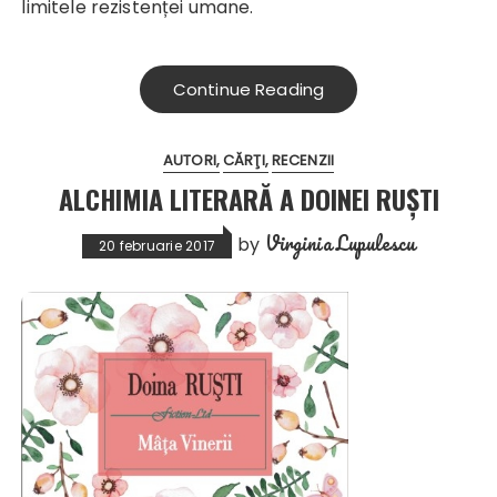
limitele rezistenței umane.
Continue Reading
AUTORI
CĂRŢI
RECENZII
ALCHIMIA LITERARĂ A DOINEI RUȘTI
Virginia Lupulescu
by
20 februarie 2017