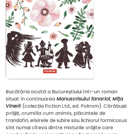
Bucătăria ocultă a Bucureștiului într-un roman
situat în continuarea
Manuscrisului fanariot
,
Mîța
Vinerii
(colecția Fiction Ltd., ed. Polirom). Cărăbușii
prăjiți,
crumilla cum animis
, plăcintele de
trandafiri, elixirele de iubire sau lichiorul
formicosus
sînt numai cîteva dintre mixturile vrăjite care