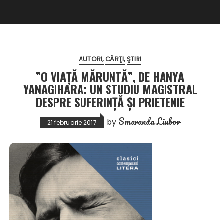
AUTORI
CĂRŢI
ŞTIRI
”O VIAȚĂ MĂRUNTĂ”, DE HANYA
YANAGIHARA: UN STUDIU MAGISTRAL
DESPRE SUFERINŢĂ ŞI PRIETENIE
Smaranda Liubov
by
21 februarie 2017