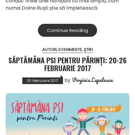
conduc firele unei narațiuni cu final amplu, cum
numai Doina Ruști știe să împletească.
Continue Reading
AUTORI
EVENIMENTE
ŞTIRI
SĂPTĂMÂNA PSI PENTRU PĂRINȚI: 20-26
FEBRUARIE 2017
Virginia Lupulescu
by
20 februarie 2017