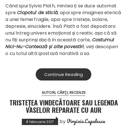
Când spui Sylvia Plath, mintea ți se duce automat
spre
Clopotul de sticlă
, apoi spre imaginea eterică
a unei femei fragile, apoi spre tristețe, izolare,
depresie, sinucidere. Însă Plath a fost depozitara
unui întreg univers emoțional și creativ, așa că să
nu fiți surprinși dacă în această carte,
Costumul
Nici-Nu-Contează și alte povestiri
, veți descoperi
o cu totul altă ipostază narativă a sa.
Continue Reading
AUTORI
CĂRŢI
RECENZII
TRISTEȚEA VINDECĂTOARE SAU LEGENDA
VASELOR REPARATE CU AUR
Virginia Lupulescu
by
8 februarie 2017