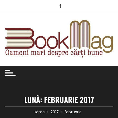
Skip
to
content
LUNĂ:
FEBRUARIE 2017
Home
2017
februarie