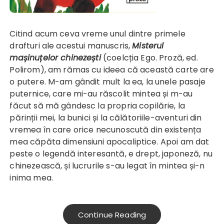
Citind acum ceva vreme unul dintre primele
drafturi ale acestui manuscris,
Misterul
mașinuțelor chinezești
(coelcția Ego. Proză, ed.
Polirom), am rămas cu ideea că această carte are
o putere. M-am gândit mult la ea, la unele pasaje
puternice, care mi-au răscolit mintea și m-au
făcut să mă gândesc la propria copilărie, la
părinții mei, la bunici și la călătoriile-aventuri din
vremea în care orice necunoscută din existența
mea căpăta dimensiuni apocaliptice. Apoi am dat
peste o legendă interesantă, e drept, japoneză, nu
chinezească, și lucrurile s-au legat în mintea și-n
inima mea.
Continue Reading