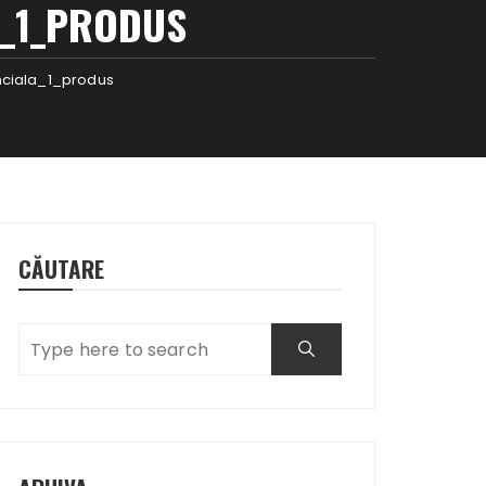
A_1_PRODUS
nciala_1_produs
CĂUTARE