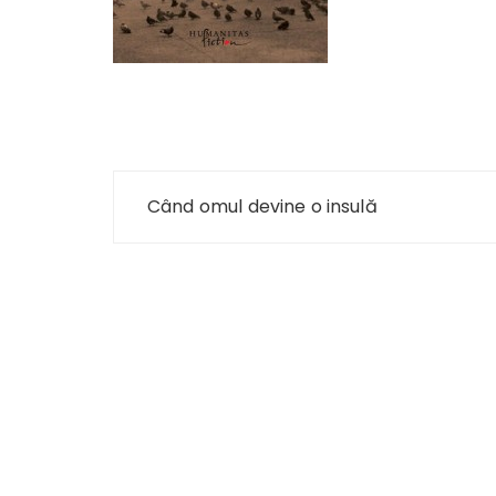
Navigare
Când omul devine o insulă
în
articole