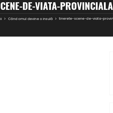
SCENE-DE-VIATA-PROVINCIAL
tinerete-scene-de-viata-provi
ii
Când omul devine o insulă