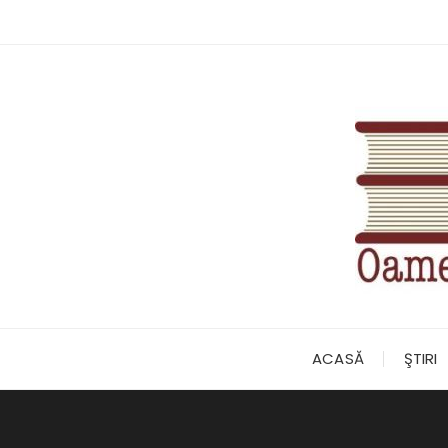
Skip
to
content
ACASĂ
ŞTIRI