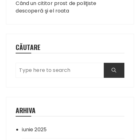
în
Când un cititor prost de poliţiste
articole
descoperă şi el roata
CĂUTARE
ARHIVA
iunie 2025