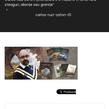
steaguri, alianțe sau granițe“
carlos-ruiz-zafon-01
Navigare