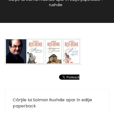
rushdie
Navigare
în
Cărţile lui Salman Rushdie apar în ediţie
articole
paperback