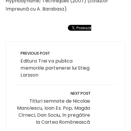
Hypnodynamic Techniques (2007) (coautor
împreună cu A. Barabasz).
Navigare
în
PREVIOUS POST
articole
Editura Trei va publica
memoriile partenerei lui Stieg
Larsson
NEXT POST
Titluri semnate de Nicolae
Manolescu, Ioan Es. Pop, Magda
Cîrneci, Dan Sociu, în pregătire
la Cartea Românească