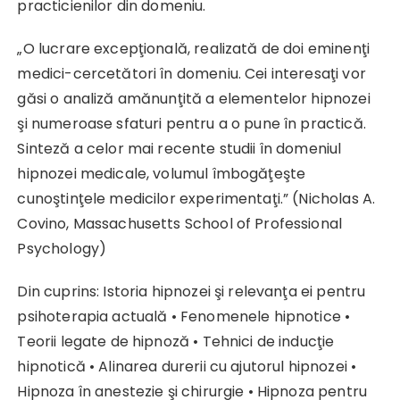
practicienilor din domeniu.
„O lucrare excepţională, realizată de doi eminenţi
medici-cercetători în domeniu. Cei interesaţi vor
găsi o analiză amănunţită a elementelor hipnozei
şi numeroase sfaturi pentru a o pune în practică.
Sinteză a celor mai recente studii în domeniul
hipnozei medicale, volumul îmbogăţeşte
cunoştinţele medicilor experimentaţi.” (Nicholas A.
Covino, Massachusetts School of Professional
Psychology)
Din cuprins: Istoria hipnozei şi relevanţa ei pentru
psihoterapia actuală • Fenomenele hipnotice •
Teorii legate de hipnoză • Tehnici de inducţie
hipnotică • Alinarea durerii cu ajutorul hipnozei •
Hipnoza în anestezie şi chirurgie • Hipnoza pentru