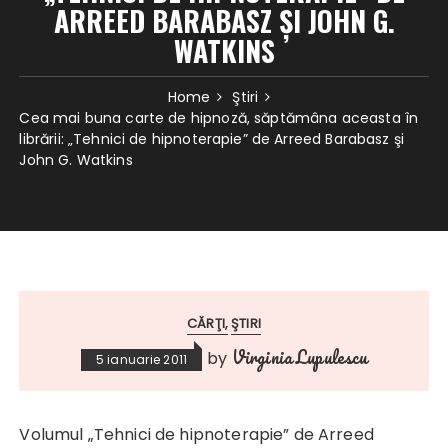
ARREED BARABASZ ŞI JOHN G.
WATKINS
Home
Ştiri
Cea mai buna carte de hipnoză, săptămâna aceasta în
librării: „Tehnici de hipnoterapie” de Arreed Barabasz şi
John G. Watkins
CĂRŢI
ŞTIRI
Virginia Lupulescu
by
5 ianuarie 2011
Volumul „Tehnici de hipnoterapie” de Arreed