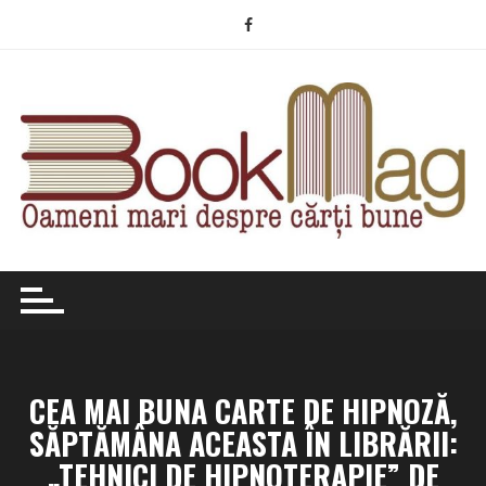
Skip
to
content
CEA MAI BUNA CARTE DE HIPNOZĂ,
SĂPTĂMÂNA ACEASTA ÎN LIBRĂRII:
„TEHNICI DE HIPNOTERAPIE” DE