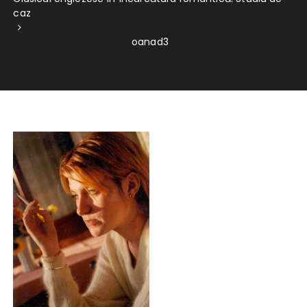
caz
oanad3