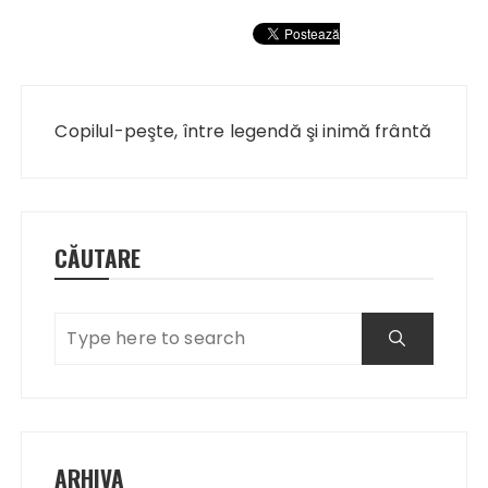
Navigare
în
Copilul-peşte, între legendă şi inimă frântă
articole
CĂUTARE
ARHIVA