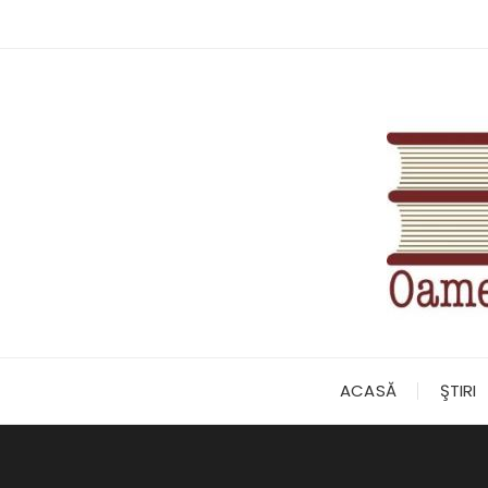
Skip
to
content
ACASĂ
ŞTIRI