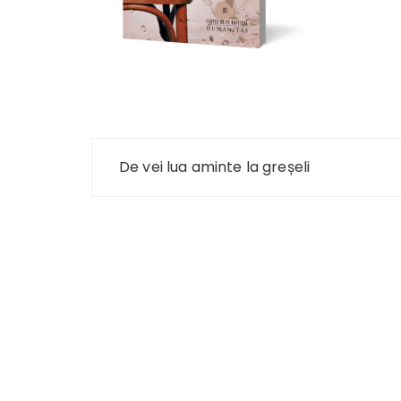
Navigare
De vei lua aminte la greșeli
în
articole