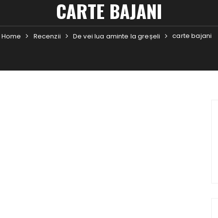
CARTE BAJANI
carte bajani
Home
Recenzii
De vei lua aminte la greșeli