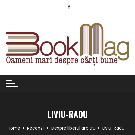
Skip
to
content
LIVIU-RADU
Home
Recenzii
Despre liberul arbitru
Liviu-Radu