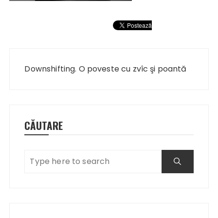
Navigare
în
Downshifting. O poveste cu zvîc şi poantă
articole
CĂUTARE