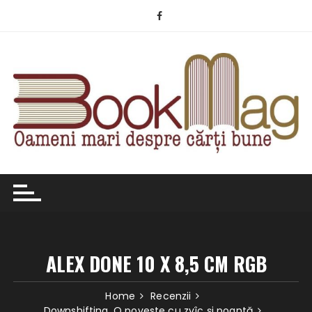
Skip
to
content
ALEX DONE 10 X 8,5 CM RGB
Home
Recenzii
Downshifting. O poveste cu zvîc şi poantă