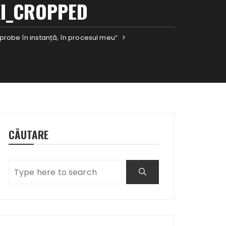
KI_CROPPED
ca probe în instanță, în procesul meu“
CĂUTARE