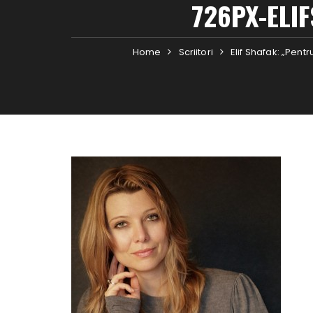
726PX-ELI
Home
Scriitori
Elif Shafak: „Pent