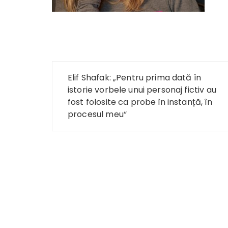
Navigare
Elif Shafak: „Pentru prima dată în
în
istorie vorbele unui personaj fictiv au
fost folosite ca probe în instanță, în
articole
procesul meu“