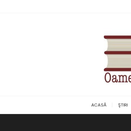
Skip
to
content
ACASĂ
ŞTIRI