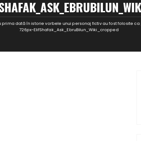
FSHAFAK_ASK_EBRUBILUN_WI
ru prima dată în istorie vorbele unui personaj fictiv au fost folosite 
726px-ElifShafak_Ask_EbruBilun_Wiki_cropped