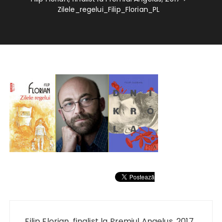
Zilele_regelui_Filip_Florian_PL
Navigare
în
Filip Florian, finalist la Premiul Angelus, 2017