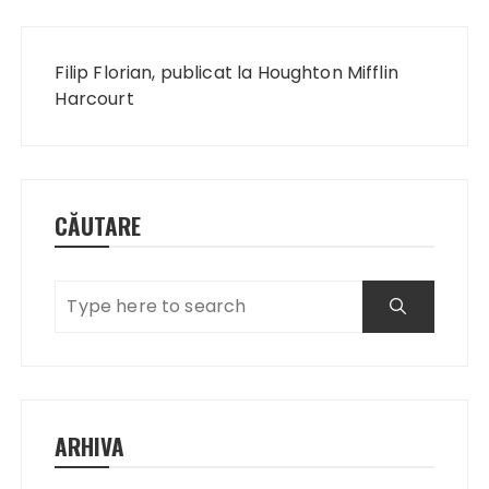
Navigare
în
Filip Florian, publicat la Houghton Mifflin
articole
Harcourt
CĂUTARE
ARHIVA