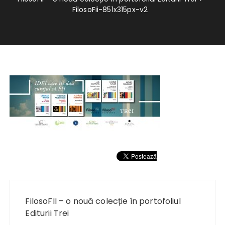
FilosoFii-851x315px-v2
Navigare
în
FilosoFII – o nouă colecție în portofoliul
articole
Editurii Trei