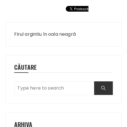
Navigare
în
Firul argintiu în oala neagră
articole
CĂUTARE
ARHIVA