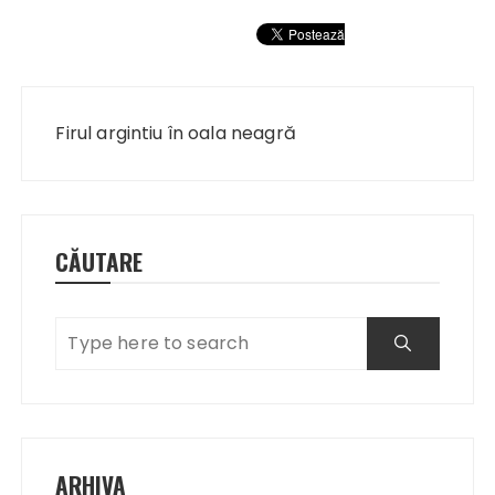
Navigare
în
Firul argintiu în oala neagră
articole
CĂUTARE
ARHIVA