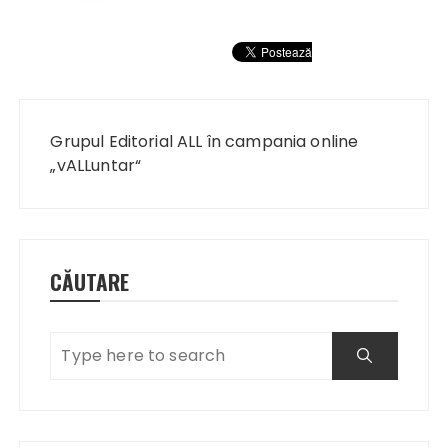
Navigare
în
Grupul Editorial ALL în campania online
articole
„vALLuntar“
CĂUTARE