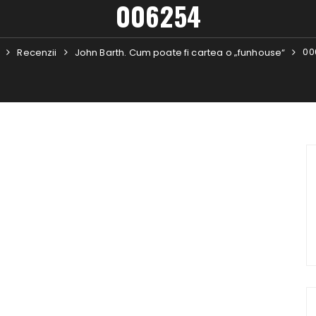
006254
00
Recenzii
John Barth. Cum poate fi cartea o „funhouse“