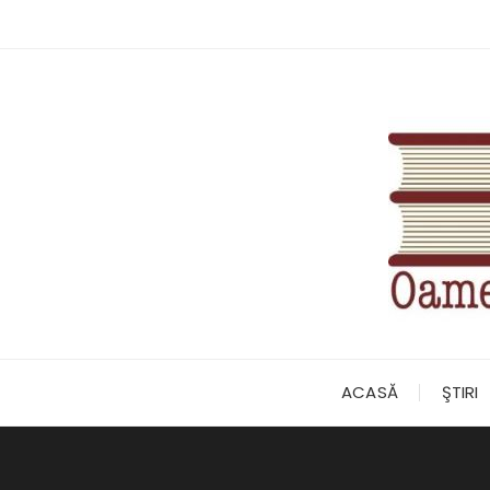
Skip
to
content
ACASĂ
ŞTIRI