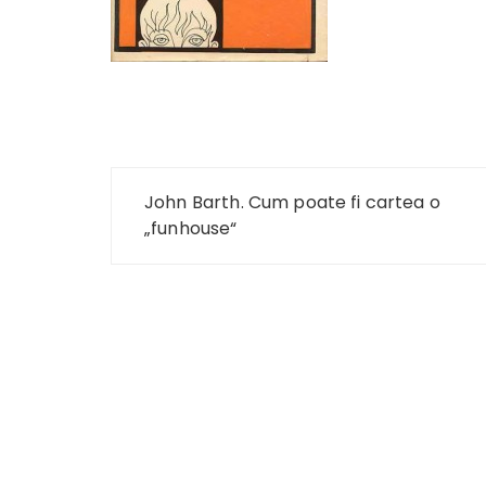
Navigare
John Barth. Cum poate fi cartea o
în
„funhouse“
articole