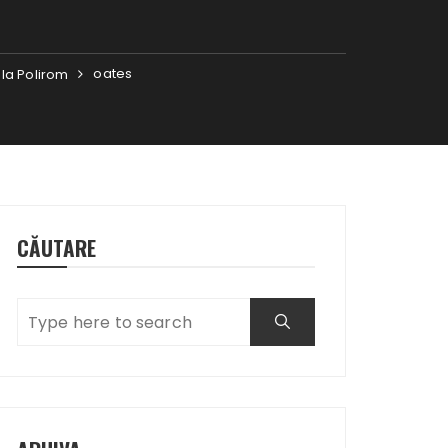
oates
 la Polirom
CĂUTARE