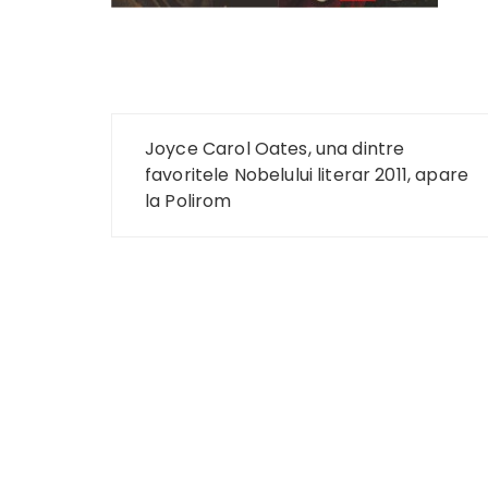
Navigare
Joyce Carol Oates, una dintre
în
favoritele Nobelului literar 2011, apare
la Polirom
articole