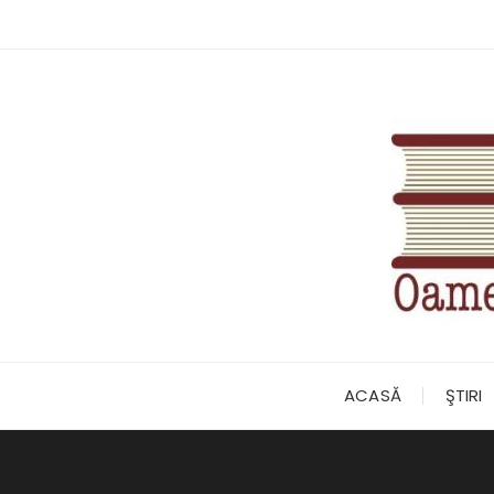
Skip
to
content
ACASĂ
ŞTIRI