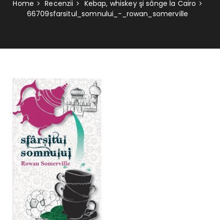
Home
Recenzii
Kebap, whiskey şi sânge la Cairo
66709sfarsitul_somnului_-_rowan_somerville