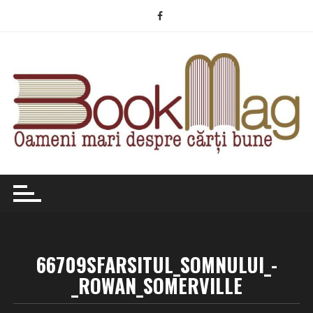
Skip
to
content
66709SFARSITUL_SOMNULUI_-
_ROWAN_SOMERVILLE