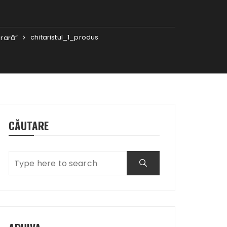
chitaristul_1_produs
erară“
CĂUTARE