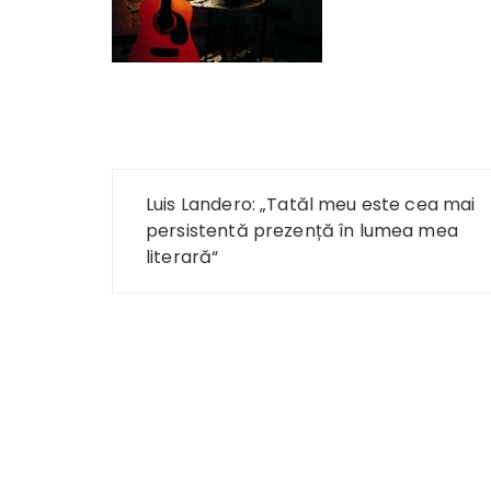
Navigare
Luis Landero: „Tatăl meu este cea mai
în
persistentă prezență în lumea mea
literară“
articole