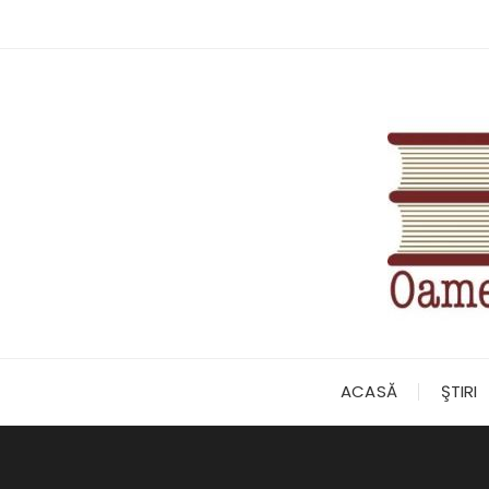
Skip
to
content
ACASĂ
ŞTIRI