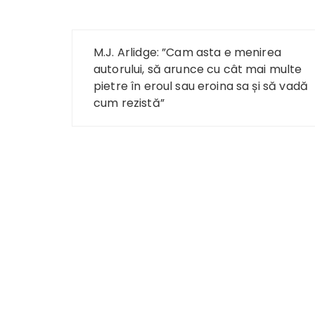
Navigare
M.J. Arlidge: ”Cam asta e menirea
în
autorului, să arunce cu cât mai multe
pietre în eroul sau eroina sa și să vadă
articole
cum rezistă”