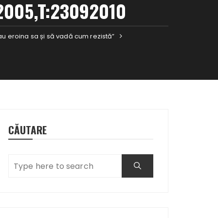
2005,T:23092010
au eroina sa și să vadă cum rezistă”
CĂUTARE