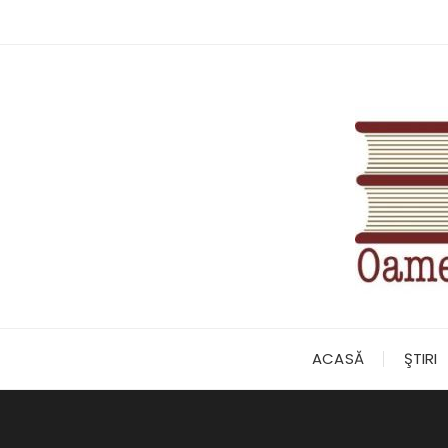
Skip
to
content
ACASĂ
ŞTIRI