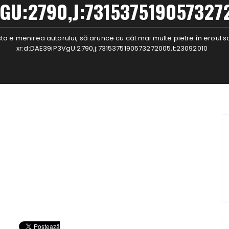
GU:2790,J:731537519057327
sta e menirea autorului, să arunce cu cât mai multe pietre în eroul s
xr:d:DAE39iP3VgU:2790,j:7315375190573272005,t:23092010