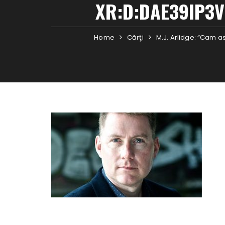
XR:D:DAE39IP3V
Home
Cărţi
M.J. Arlidge: ”Cam a