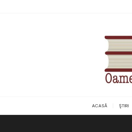
Skip
to
content
ACASĂ
ŞTIRI