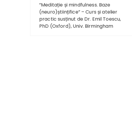
Navigare
”Meditație și mindfulness. Baze
în
(neuro)științifice” – Curs și atelier
practic susținut de Dr. Emil Toescu,
articole
PhD (Oxford), Univ. Birmingham