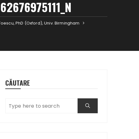
62676975111_N
il Toescu, PhD (Oxford), Univ. Birmingham
CĂUTARE