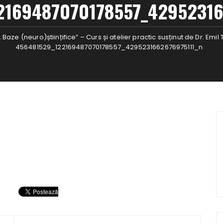
2169487070178557_42952316
 Baze (neuro)științifice” – Curs și atelier practic susținut de Dr. Em
456481529_122169487070178557_4295231662676975111_n