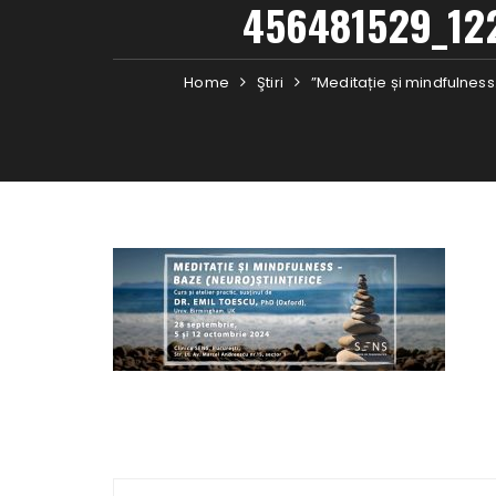
456481529_12
Home
Ştiri
”Meditație și mindfulness.