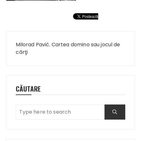
Navigare
în
Milorad Pavić. Cartea domino sau jocul de
articole
cărţi
CĂUTARE