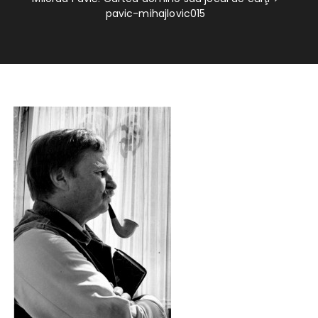
pavic-mihajlovic015