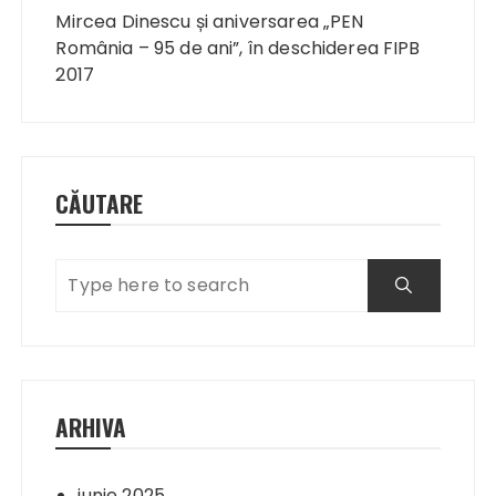
în
Mircea Dinescu și aniversarea „PEN
articole
România – 95 de ani”, în deschiderea FIPB
2017
CĂUTARE
ARHIVA
iunie 2025