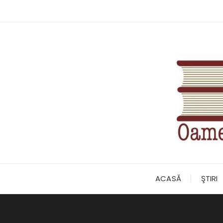
Skip
to
content
ACASĂ
ŞTIRI