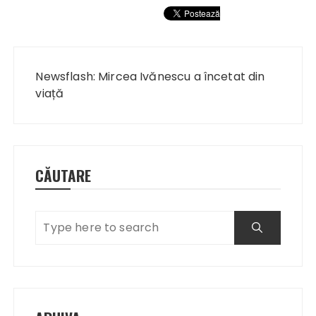
Navigare
în
Newsflash: Mircea Ivănescu a încetat din
articole
viață
CĂUTARE