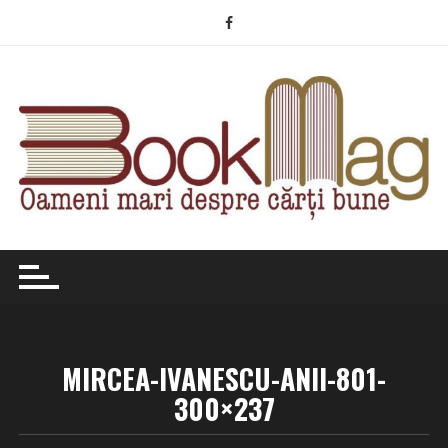
Skip
to
content
MIRCEA-IVANESCU-ANII-801-
300×237