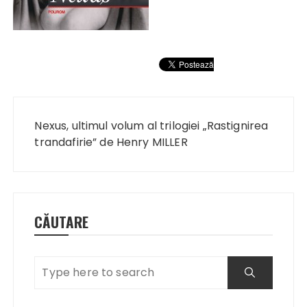
Navigare
în
Nexus, ultimul volum al trilogiei „Rastignirea
articole
trandafirie” de Henry MILLER
CĂUTARE