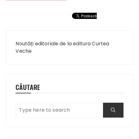
Navigare
în
Noutăți editoriale de la editura Curtea
articole
Veche
CĂUTARE