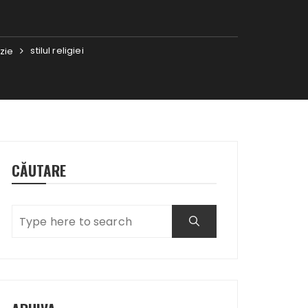
stilul religiei
rzie
CĂUTARE