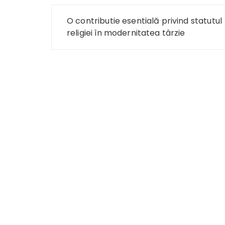
Navigare
O contributie esentială privind statutul
în
religiei în modernitatea târzie
articole