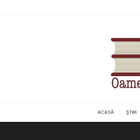
Skip
to
content
ACASĂ
ŞTIRI