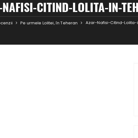
-NAFISI-CITIND-LOLITA-IN-TE
Azar-Nafisi-Citind-Lolita
cenzii
Pe urmele Lolitei, în Teheran