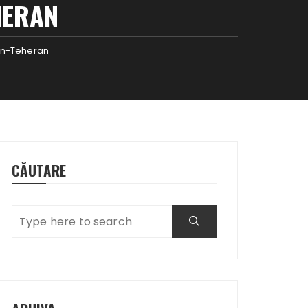
HERAN
-in-Teheran
CĂUTARE