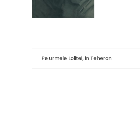
Navigare
Pe urmele Lolitei, în Teheran
în
articole