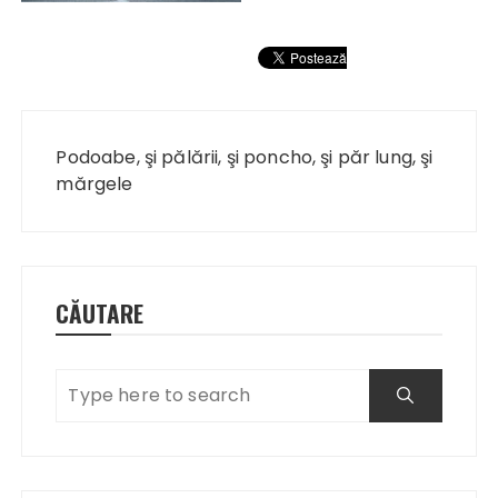
Navigare
în
Podoabe, şi pălării, şi poncho, şi păr lung, şi
articole
mărgele
CĂUTARE