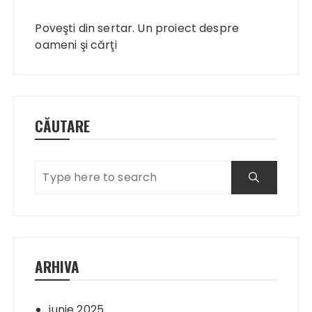
Navigare
în
Poveşti din sertar. Un proiect despre
articole
oameni şi cărţi
CĂUTARE
ARHIVA
iunie 2025