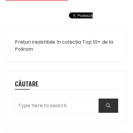
Navigare
în
Prețuri irezistibile în colecția Top 10+ de la
articole
Polirom
CĂUTARE