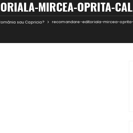
ORIALA-MIRCEA-OPRITA-CALA
recomandare-editoriala-mircea-oprita-c
România sau Capricia?