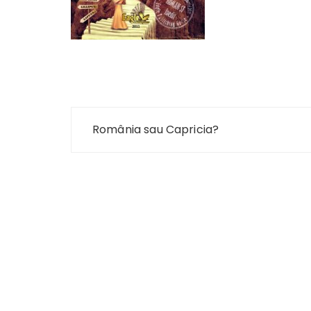
Navigare
România sau Capricia?
în
articole