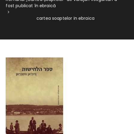
fost publicat în ebraică
cartea soaptelor in ebraica