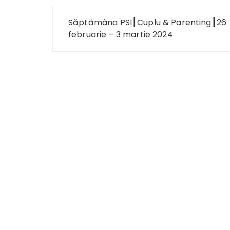
Navigare
Săptămâna PSI┃Cuplu & Parenting┃26
în
februarie – 3 martie 2024
articole