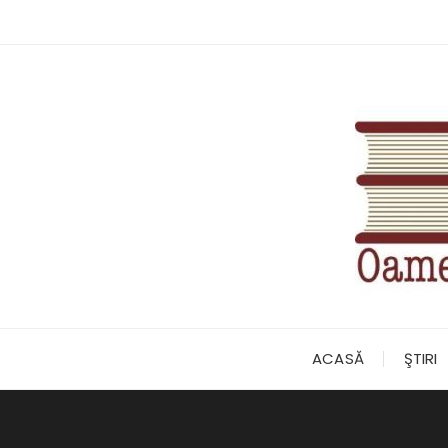
Skip
to
content
ACASĂ
ŞTIRI