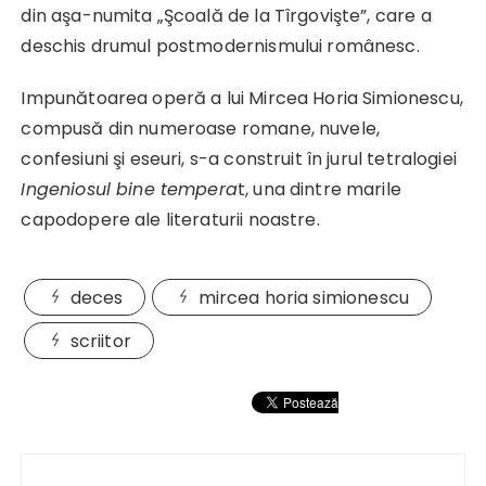
din aşa-numita „Şcoală de la Tîrgovişte”, care a
deschis drumul postmodernismului românesc.
Impunătoarea operă a lui Mircea Horia Simionescu,
compusă din numeroase romane, nuvele,
confesiuni şi eseuri, s-a construit în jurul tetralogiei
Ingeniosul bine tempera
t, una dintre marile
capodopere ale literaturii noastre.
deces
mircea horia simionescu
scriitor
Navigare