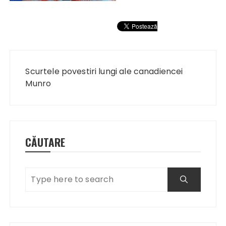
Navigare
în
Scurtele povestiri lungi ale canadiencei
articole
Munro
CĂUTARE