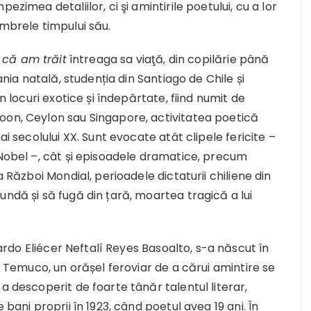
ezimea detaliilor, ci şi amintirile poetului, cu a lor
umbrele timpului său.
 că am trăit
întreaga sa viaţă, din copilărie până
ania natală, studenția din Santiago de Chile și
n locuri exotice și îndepărtate, fiind numit de
oon, Ceylon sau Singapore, activitatea poetică
ai secolului XX. Sunt evocate atât clipele fericite –
 Nobel –, cât și episoadele dramatice, precum
a Război Mondial, perioadele dictaturii chiliene din
undă și să fugă din țară, moartea tragică a lui
rdo Eliécer Neftalí Reyes Basoalto, s-a născut în
în Temuco, un orășel feroviar de a cărui amintire se
a descoperit de foarte tânăr talentul literar,
 bani proprii în 1923, când poetul avea 19 ani. În