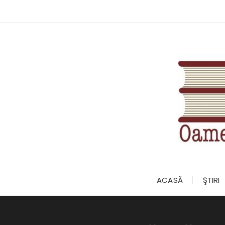
Skip
to
content
ACASĂ
ŞTIRI