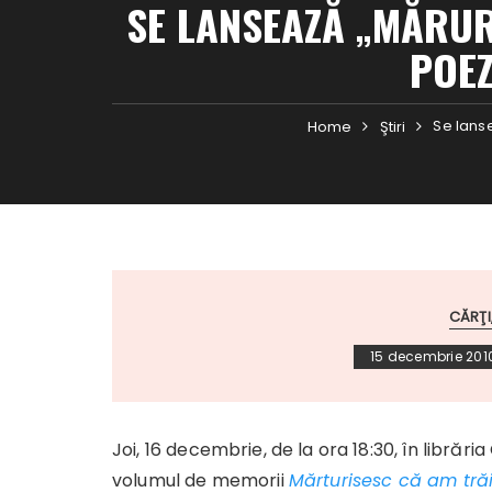
SE LANSEAZĂ „MĂRUR
POEZ
Se lans
Home
Ştiri
CĂRŢI
15 decembrie 201
Joi, 16 decembrie, de la ora 18:30, în librăr
volumul de memorii
Mărturisesc că am trăi