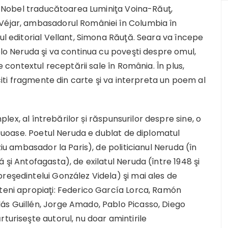
lui Nobel traducătoarea Luminiţa Voina-Răuţ,
 Véjar, ambasadorul României în Columbia în
ul editorial Vellant, Simona Răuţă. Seara va începe
blo Neruda şi va continua cu poveşti despre omul,
e contextul receptării sale în România. În plus,
 citi fragmente din carte şi va interpreta un poem al
ex, al întrebărilor și răspunsurilor despre sine, o
ultuoase. Poetul Neruda e dublat de diplomatul
ziu ambasador la Paris), de politicianul Neruda (în
 şi Antofagasta), de exilatul Neruda (între 1948 şi
reşedintelui González Videla) şi mai ales de
eteni apropiaţi: Federico García Lorca, Ramón
ás Guillén, Jorge Amado, Pablo Picasso, Diego
turiseşte autorul, nu doar amintirile