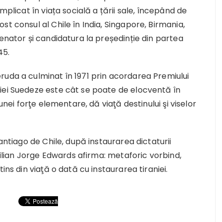
mplicat în viața socială a țării sale, începând de
t consul al Chile în India, Singapore, Birmania,
senator și candidatura la președinție din partea
45.
ruda a culminat în 1971 prin acordarea Premiului
iei Suedeze este cât se poate de elocventă în
unei forţe elementare, dă viaţă destinului şi viselor
antiago de Chile, după instaurarea dictaturii
chilian Jorge Edwards afirma: metaforic vorbind,
ins din viaţă o dată cu instaurarea tiraniei.