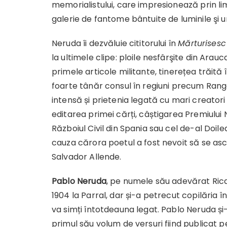
memorialistului, care impresionează prin limp
galerie de fantome bântuite de luminile şi 
Neruda îi dezvăluie cititorului în
Mărturisesc
la ultimele clipe: ploile nesfârşite din Arauc
primele articole militante, tinerețea trăită î
foarte tânăr consul în regiuni precum Rang
intensă și prietenia legată cu mari creatori 
editarea primei cărți, câștigarea Premiului
Războiul Civil din Spania sau cel de-al Doile
cauza cărora poetul a fost nevoit să se asc
Salvador Allende.
Pablo Neruda
, pe numele său adevărat Rica
1904 la Parral, dar și-a petrecut copilăria 
va simți întotdeauna legat. Pablo Neruda și-
primul său volum de versuri fiind publicat pe