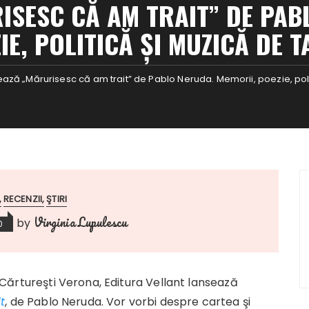
ISESC CĂ AM TRAIT” DE PAB
IE, POLITICĂ ŞI MUZICĂ DE 
ează „Mărurisesc că am trait” de Pablo Neruda. Memorii, poezie, pol
RECENZII
ŞTIRI
Virginia Lupulescu
by
0
ia Cărtureşti Verona, Editura Vellant lansează
t
, de Pablo Neruda. Vor vorbi despre cartea şi