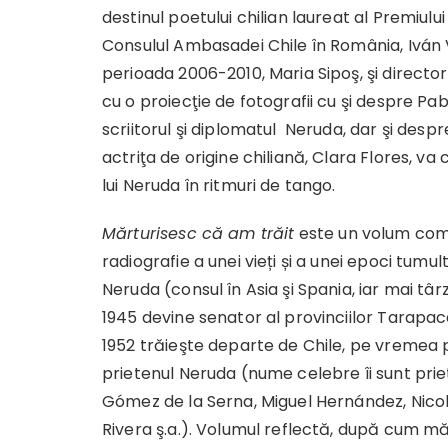
destinul poetului chilian laureat al Premiu
Consulul Ambasadei Chile în România, Iván
perioada 2006-2010, Maria Sipoş, şi director
cu o proiecţie de fotografii cu şi despre Pa
scriitorul şi diplomatul Neruda, dar şi despr
actriţa de origine chiliană, Clara Flores, va
lui Neruda în ritmuri de tango.
Mărturisesc că am trăit
este un volum compl
radiografie a unei vieți și a unei epoci tum
Neruda (consul în Asia şi Spania, iar mai târ
1945 devine senator al provinciilor Tarapacá
1952 trăieşte departe de Chile, pe vremea p
prietenul Neruda (nume celebre îi sunt pri
Gómez de la Serna, Miguel Hernández, Nicol
Rivera ş.a.). Volumul reflectă, după cum măr