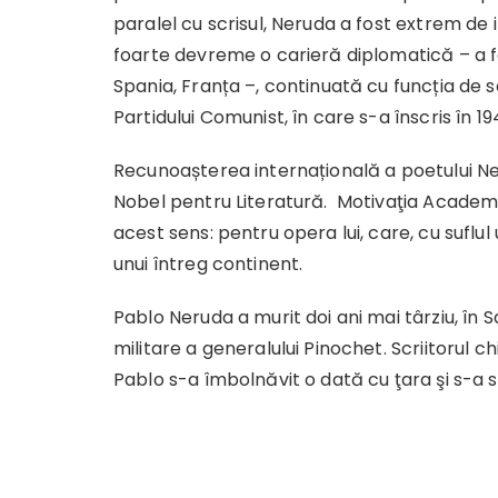
paralel cu scrisul, Neruda a fost extrem de i
foarte devreme o carieră diplomatică – a fos
Spania, Franța –, continuată cu funcția de 
Partidului Comunist, în care s-a înscris în 19
Recunoașterea internațională a poetului Ne
Nobel pentru Literatură. Motivaţia Academ
acest sens: pentru opera lui, care, cu suflul 
unui întreg continent.
Pablo Neruda a murit doi ani mai târziu, în S
militare a generalului Pinochet. Scriitorul 
Pablo s-a îmbolnăvit o dată cu ţara şi s-a st